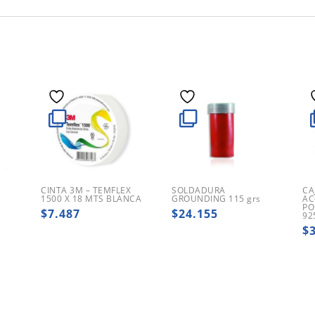
CINTA 3M – TEMFLEX
SOLDADURA
CA
1500 X 18 MTS BLANCA
GROUNDING 115 grs
AC
PO
$
7.487
$
24.155
92
$