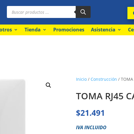
Búsqueda
de
productos
otros
Tienda
Promociones
Asistencia
Ce
Inicio
/
Construcción
/ TOMA 
TOMA RJ45 C
$
21.491
IVA INCLUIDO