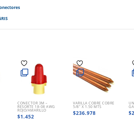
Conectores
GRIS
CONECTOR 3M –
VARILLA COBRE COBRE
UN
RESORTE 18-08 AWG
5/8″ X 1.50 MTS
GA
ROJO/AMARILLO
$
236.978
$
$
1.452