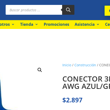
Búsqueda
de
productos
otros
Tienda
Promociones
Asistencia
Ce
Inicio
/
Construcción
/ CONEC
CONECTOR 3M
AWG AZUL/G
$
2.897