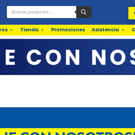
Búsqueda
de
productos
ros
Tienda
Promociones
Asistencia
C
JE CON NO