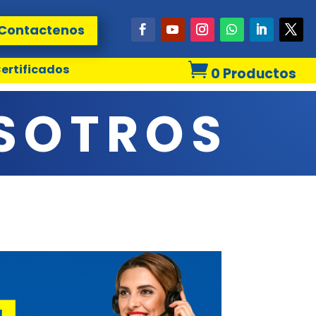
Contactenos

ertificados
0 Productos
SOTROS