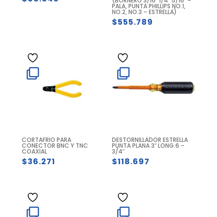
(BORNERO 3/16″ 1/4″ 5/16″ –
PALA, PUNTA PHILLIPS NO.1,
NO.2, NO.3 – ESTRELLA)
$
555.789
CORTAFRIO PARA
DESTORNILLADOR ESTRELLA
CONECTOR BNC Y TNC
PUNTA PLANA 3″ LONG.6 –
COAXIAL
3/4″
$
36.271
$
118.697