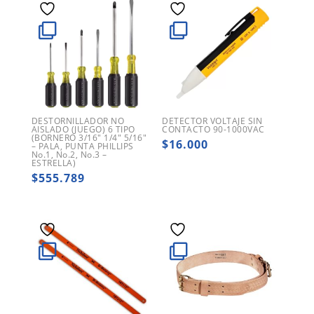
DESTORNILLADOR NO
DETECTOR VOLTAJE SIN
AISLADO (JUEGO) 6 TIPO
CONTACTO 90-1000VAC
(BORNERO 3/16″ 1/4″ 5/16″
$
16.000
– PALA, PUNTA PHILLIPS
No.1, No.2, No.3 –
ESTRELLA)
$
555.789