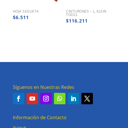
HOJA SEGUETA
CINTURONES – L, KLEIN
TOOLS
$
6.511
$
116.211
Síguenos en Nuestras Redes
Información de Contacto
Ibagué