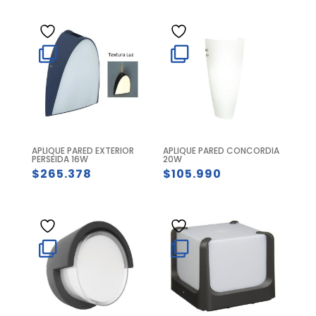
era:
es:
era:
actual
$255.359.
$129.706.
$362.536.
es:
$247.365.
APLIQUE PARED EXTERIOR
APLIQUE PARED CONCORDIA
PERSEIDA 16W
20W
$
265.378
$
105.990