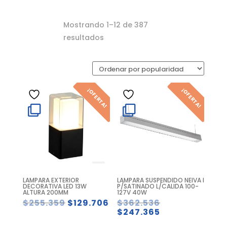
Mostrando 1–12 de 387
Ordenado
resultados
por
popularidad
¡OFERTA!
¡OFERTA!
LAMPARA EXTERIOR
LAMPARA SUSPENDIDO NEIVA I
DECORATIVA LED 13W
P/SATINADO L/CALIDA 100-
ALTURA 200MM
127V 40W
El
El
El
$
255.359
$
129.706
$
362.536
precio
precio
precio
El
$
247.365
original
actual
original
precio