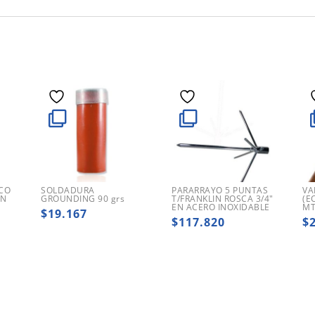
CO
SOLDADURA
PARARRAYO 5 PUNTAS
VA
IN
GROUNDING 90 grs
T/FRANKLIN ROSCA 3/4″
(E
EN ACERO INOXIDABLE
MT
$
19.167
$
117.820
$