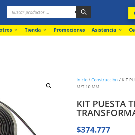
Búsqueda
de
productos
otros
Tienda
Promociones
Asistencia
Ce
Inicio
/
Construcción
/ KIT P
M/T 10 MM
KIT PUESTA 
TRANSFORMA
$
374.777