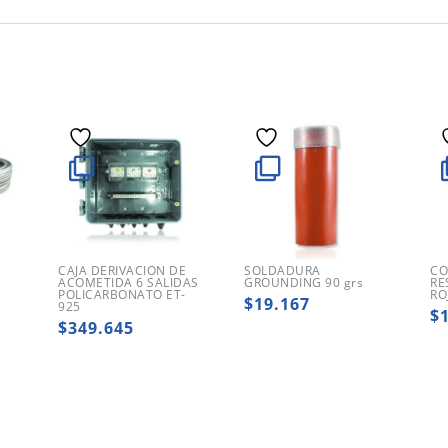
CAJA DERIVACION DE
SOLDADURA
CO
ACOMETIDA 6 SALIDAS
GROUNDING 90 grs
RE
POLICARBONATO ET-
RO
$
19.167
925
$
$
349.645