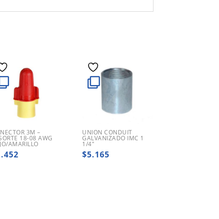
NECTOR 3M –
UNION CONDUIT
SORTE 18-08 AWG
GALVANIZADO IMC 1
JO/AMARILLO
1/4″
1.452
$
5.165