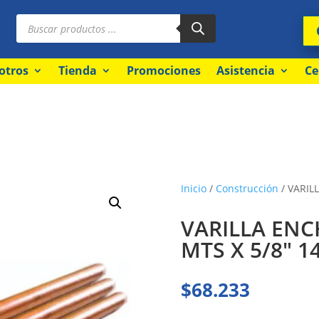
Búsqueda
de
productos
otros
Tienda
Promociones
Asistencia
Ce
Inicio
/
Construcción
/ VARIL
VARILLA ENC
MTS X 5/8″ 
$
68.233