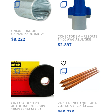
UNION CONDUIT
GALVANIZADO IMC 2″
CONECTOR 3M – RESORTE
$
8.222
14-06 AWG AZUL/GRIS
$
2.897
CINTA SCOTCH 23
VARILLA ENCHAQUETADA
AUTOFUNDENTE 69KV
2.40 MTS X 5/8″ 14 mm
18MMX9.1M NEGRA
$
68.233