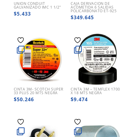
UNION CONDUIT
CAJA DERIVACION DE
GALVANIZADO IMC 1 1/2″
ACOMETIDA 6 SALIDAS
POLICARBONATO ET-925
$
5.433
$
349.645
CINTA 3M- SCOTCH SUPER
CINTA 3M – TEMFLEX 1700
33 PLUS 20 MTS NEGRA
X 18 MTS NEGRA
$
50.246
$
9.474