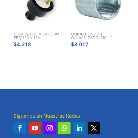
CLAVIJA AEREA CAUCHO
UNION CONDUIT
PEQUEÑA 15A
GALVANIZADO IMC 1″
$
4.218
$
3.017
Síguenos en Nuestras Redes