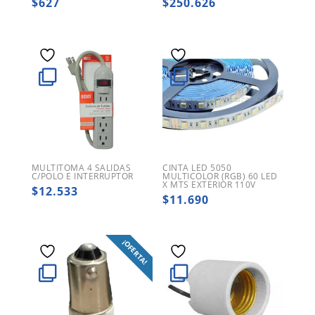
$
627
$
250.626
MULTITOMA 4 SALIDAS
CINTA LED 5050
C/POLO E INTERRUPTOR
MULTICOLOR (RGB) 60 LED
X MTS EXTERIOR 110V
$
12.533
$
11.690
¡OFERTA!