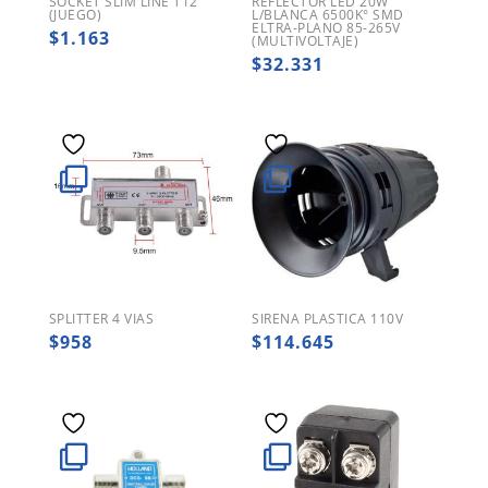
SOCKET SLIM LINE T12
REFLECTOR LED 20W
(JUEGO)
L/BLANCA 6500K° SMD
ELTRA-PLANO 85-265V
$
1.163
(MULTIVOLTAJE)
$
32.331
SPLITTER 4 VIAS
SIRENA PLASTICA 110V
$
958
$
114.645