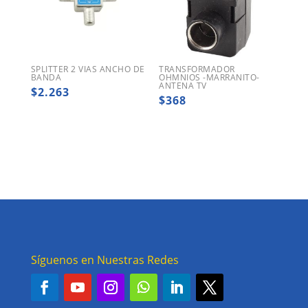
SPLITTER 2 VIAS ANCHO DE
TRANSFORMADOR
BANDA
OHMNIOS -MARRANITO-
ANTENA TV
$
2.263
$
368
Síguenos en Nuestras Redes