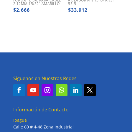
FUNDA TERM. PARA CABLE
AISLADOR PIN 15 KV ANSI
2 12MM 15/32″ AMARILLO
55-5
$
2.666
$
33.912
Síguenos en Nuestras Redes
Información de Contacto
Ibagué
Calle 60 # 4-48 Zona Industrial