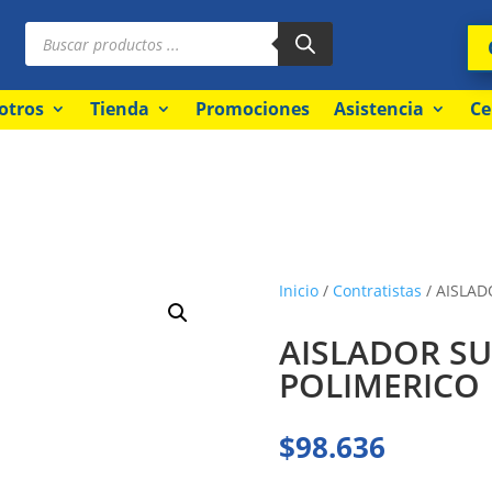
Búsqueda
de
productos
otros
Tienda
Promociones
Asistencia
Ce
Inicio
/
Contratistas
/ AISLAD
AISLADOR SU
POLIMERICO
$
98.636