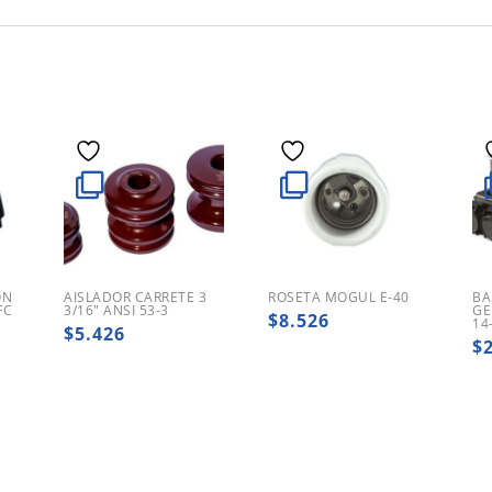
ON
AISLADOR CARRETE 3
ROSETA MOGUL E-40
BA
FC
3/16″ ANSI 53-3
GE
$
8.526
14
$
5.426
$