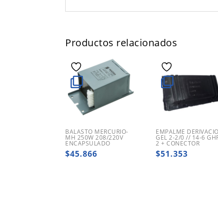
Productos relacionados
BALASTO MERCURIO-
EMPALME DERIVACI
MH 250W 208/220V
GEL 2-2/0 // 14-6 GH
ENCAPSULADO
2 + CONECTOR
$
45.866
$
51.353