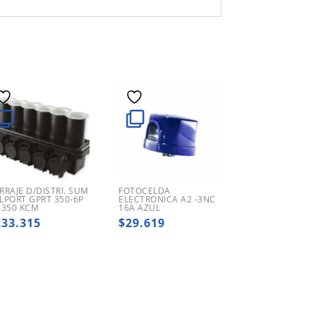
RRAJE D/DISTRI. SUM
FOTOCELDA
LPORT GPRT 350-6P
ELECTRONICA A2 -3NC
-350 KCM
16A AZUL
233.315
$
29.619