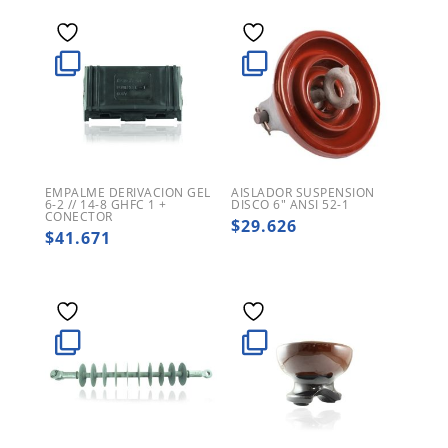
EMPALME DERIVACION GEL
AISLADOR SUSPENSION
6-2 // 14-8 GHFC 1 +
DISCO 6″ ANSI 52-1
CONECTOR
$
29.626
$
41.671