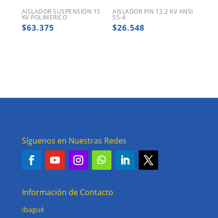
AISLADOR SUSPENSION 15
AISLADOR PIN 13.2 KV ANSI
KV POLIMERICO
55-4
$
63.375
$
26.548
Síguenos en Nuestras Redes
Información de Contacto
Ibagué