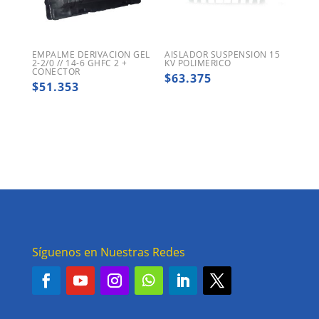
EMPALME DERIVACION GEL
AISLADOR SUSPENSION 15
2-2/0 // 14-6 GHFC 2 +
KV POLIMERICO
CONECTOR
$
63.375
$
51.353
Síguenos en Nuestras Redes