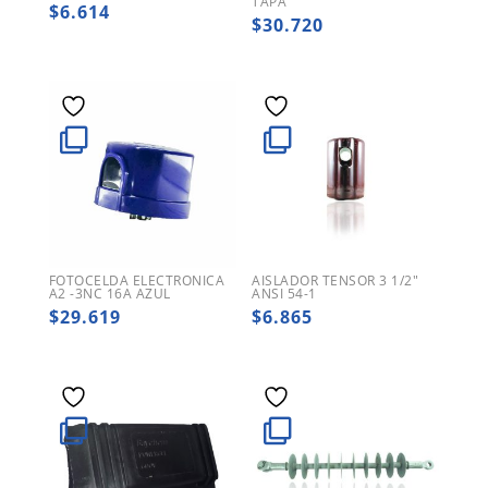
TAPA
$
6.614
$
30.720
FOTOCELDA ELECTRONICA
AISLADOR TENSOR 3 1/2″
A2 -3NC 16A AZUL
ANSI 54-1
$
29.619
$
6.865