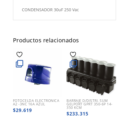
CONDENSADOR 30uF 250 Vac
Productos relacionados
FOTOCELDA ELECTRONICA
BARRAJE D/DISTRI. SUM
A2 -3NC 16A AZUL
GELPORT GPRT 350-6P 14-
350 KCM
$
29.619
$
233.315