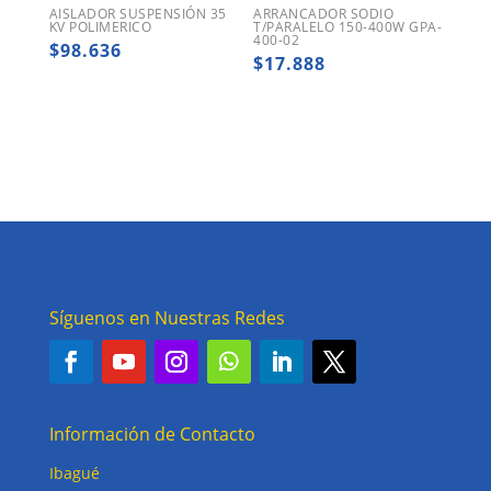
AISLADOR SUSPENSIÓN 35
ARRANCADOR SODIO
KV POLIMERICO
T/PARALELO 150-400W GPA-
400-02
$
98.636
$
17.888
Síguenos en Nuestras Redes
Información de Contacto
Ibagué