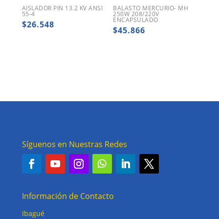
AISLADOR PIN 13.2 KV ANSI
BALASTO MERCURIO- MH
55-4
250W 208/220V
ENCAPSULADO
$
26.548
$
45.866
Síguenos en Nuestras Redes
Información de Contacto
Ibagué