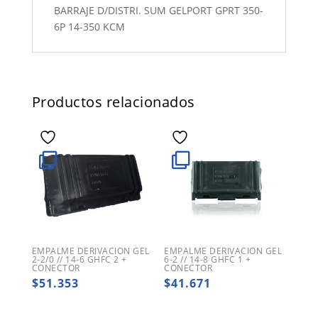
BARRAJE D/DISTRI. SUM GELPORT GPRT 350-
6P 14-350 KCM
Productos relacionados
EMPALME DERIVACION GEL
EMPALME DERIVACION GEL
2-2/0 // 14-6 GHFC 2 +
6-2 // 14-8 GHFC 1 +
CONECTOR
CONECTOR
$
51.353
$
41.671