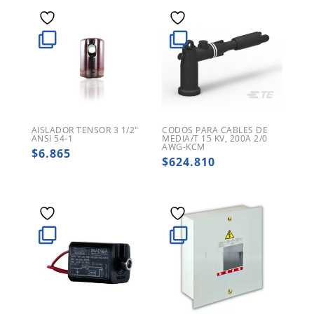
AISLADOR TENSOR 3 1/2″
CODOS PARA CABLES DE
ANSI 54-1
MEDIA/T 15 KV, 200A 2/0
AWG-KCM
$
6.865
$
624.810