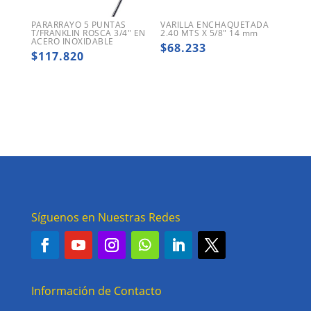
PARARRAYO 5 PUNTAS
VARILLA ENCHAQUETADA
T/FRANKLIN ROSCA 3/4″ EN
2.40 MTS X 5/8″ 14 mm
ACERO INOXIDABLE
$
68.233
$
117.820
Síguenos en Nuestras Redes
Información de Contacto