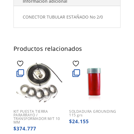
Información adicional
CONECTOR TUBULAR ESTAÑADO No 2/0
Productos relacionados
KIT PUESTA TIERRA
SOLDADURA GROUNDING
PARARRAYO /
115 grs
TRANSFORMADOR M/T 10
$
24.155
MM
$
374.777