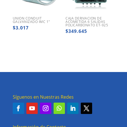
UNION CONDUIT
CAJA DERIVACION DE
GALVANIZADO IMC 1″
ACOMETIDA 6 SALIDAS
POLICARBONATO ET-925
$
3.017
$
349.645
Síguenos en Nuestras Redes