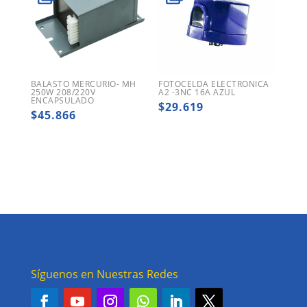
BALASTO MERCURIO- MH
FOTOCELDA ELECTRONICA
250W 208/220V
A2 -3NC 16A AZUL
ENCAPSULADO
$
29.619
$
45.866
Síguenos en Nuestras Redes