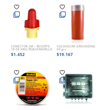
CONECTOR 3M – RESORTE
SOLDADURA GROUNDING
18-08 AWG ROJO/AMARILLO
90 grs
$
1.452
$
19.167