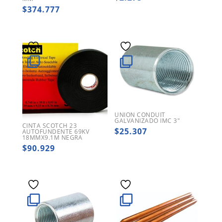
$
374.777
UNION CONDUIT
GALVANIZADO IMC 3″
CINTA SCOTCH 23
$
25.307
AUTOFUNDENTE 69KV
18MMX9.1M NEGRA
$
90.929