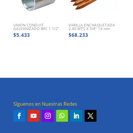
UNION CONDUIT
VARILLA ENCHAQUETADA
GALVANIZADO IMC 1 1/2″
2.40 MTS X 5/8″ 14 mm
$
5.433
$
68.233
Síguenos en Nuestras Redes