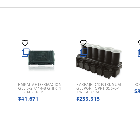
EMPALME DERIVACION
BARRAJE D/DISTRI. SUM
RO
GEL 6-2 // 14-8 GHFC 1
GELPORT GPRT 350-6P
$
+ CONECTOR
14-350 KCM
$
41.671
$
233.315