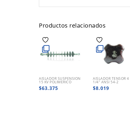
Productos relacionados
AISLADOR SUSPENSION
AISLADOR TENSOR 4
15 KV POLIMERICO
1/4″ ANSI 54-2
$
63.375
$
8.019