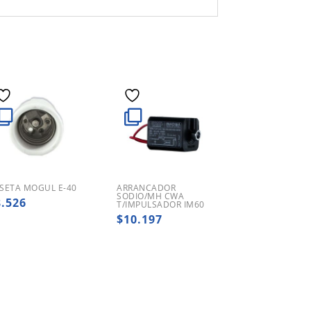
SETA MOGUL E-40
ARRANCADOR
SODIO/MH CWA
8.526
T/IMPULSADOR IM60
$
10.197