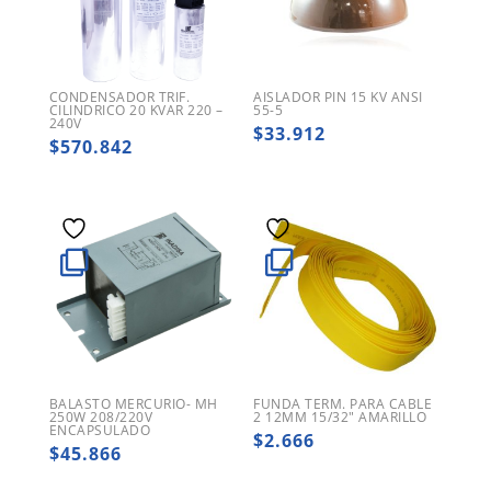
CONDENSADOR TRIF.
AISLADOR PIN 15 KV ANSI
CILINDRICO 20 KVAR 220 –
55-5
240V
$
33.912
$
570.842
BALASTO MERCURIO- MH
FUNDA TERM. PARA CABLE
250W 208/220V
2 12MM 15/32″ AMARILLO
ENCAPSULADO
$
2.666
$
45.866