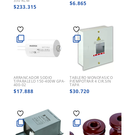
350 KCM
$
6.865
$
233.315
ARRANCADOR SODIO
TABLERO MONOFASICO
T/PARALELO 150-400W GPA-
P/EMPOTRAR 4 CIR.SIN
400-02
TAPA
$
17.888
$
30.720