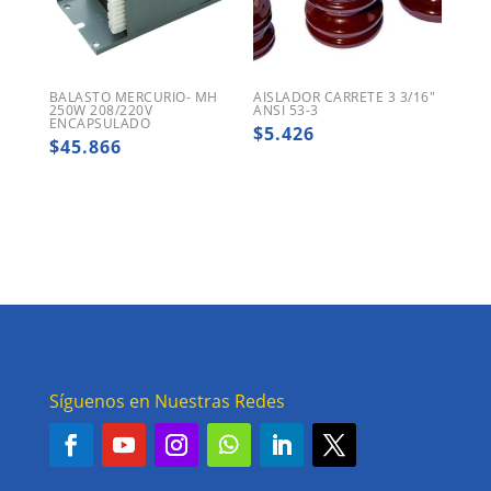
BALASTO MERCURIO- MH
AISLADOR CARRETE 3 3/16″
250W 208/220V
ANSI 53-3
ENCAPSULADO
$
5.426
$
45.866
Síguenos en Nuestras Redes