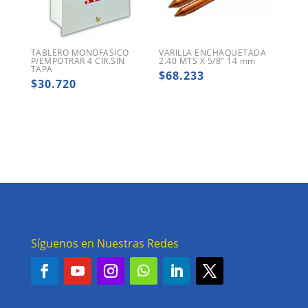
TABLERO MONOFASICO
VARILLA ENCHAQUETADA
P/EMPOTRAR 4 CIR.SIN
2.40 MTS X 5/8″ 14 mm
TAPA
$
68.233
$
30.720
Síguenos en Nuestras Redes