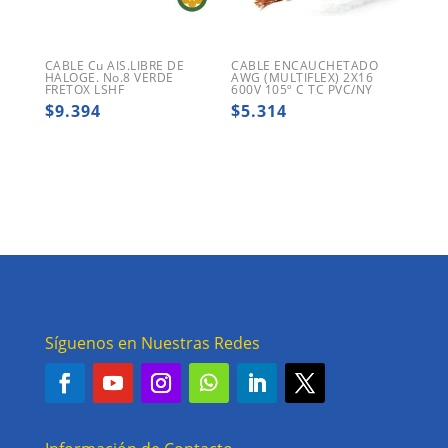
CABLE Cu AIS.LIBRE DE
CABLE ENCAUCHETADO
HALOGE. No.8 VERDE
AWG (MULTIFLEX) 2X16
FRETOX LSHF
600V 105º C TC PVC/NY
$
9.394
$
5.314
Síguenos en Nuestras Redes