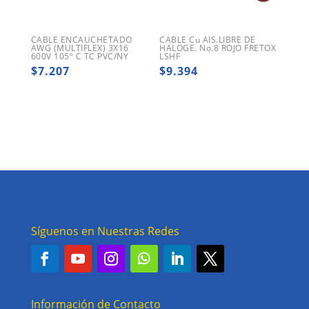
CABLE ENCAUCHETADO
CABLE Cu AIS.LIBRE DE
AWG (MULTIFLEX) 3X16
HALOGE. No.8 ROJO FRETOX
600V 105º C TC PVC/NY
LSHF
$
7.207
$
9.394
Síguenos en Nuestras Redes
Información de Contacto