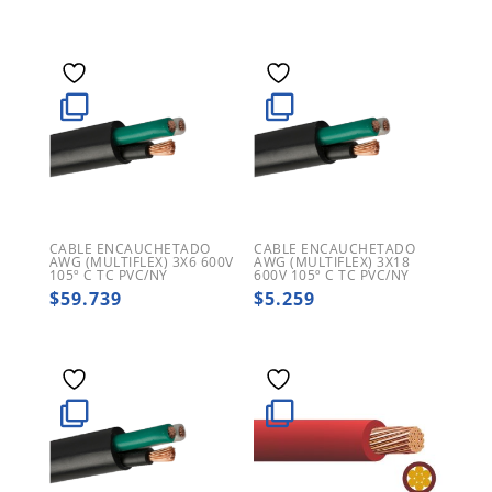
precio
precio
original
actual
era:
es:
$197.201.
$127.473.
CABLE ENCAUCHETADO
CABLE ENCAUCHETADO
AWG (MULTIFLEX) 3X6 600V
AWG (MULTIFLEX) 3X18
105º C TC PVC/NY
600V 105º C TC PVC/NY
$
59.739
$
5.259