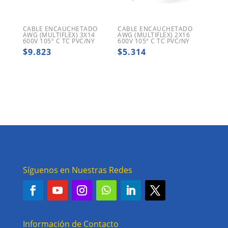
CABLE ENCAUCHETADO
CABLE ENCAUCHETADO
AWG (MULTIFLEX) 3X14
AWG (MULTIFLEX) 2X16
600V 105º C TC PVC/NY
600V 105º C TC PVC/NY
$
9.823
$
5.314
Síguenos en Nuestras Redes
Información de Contacto