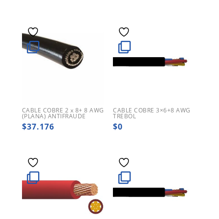
CABLE COBRE 2 x 8+ 8 AWG
CABLE COBRE 3×6+8 AWG
(PLANA) ANTIFRAUDE
TREBOL
$
37.176
$
0