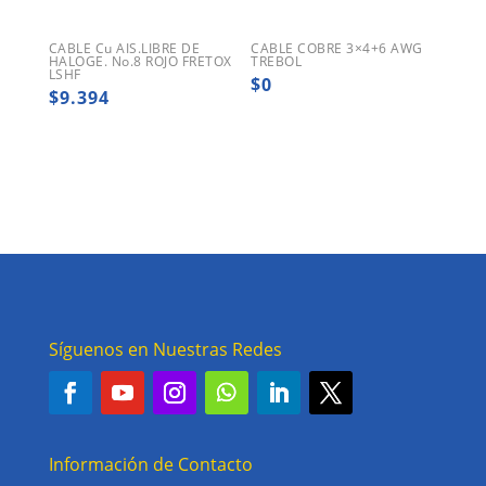
CABLE Cu AIS.LIBRE DE
CABLE COBRE 3×4+6 AWG
HALOGE. No.8 ROJO FRETOX
TREBOL
LSHF
$
0
$
9.394
Síguenos en Nuestras Redes
Información de Contacto