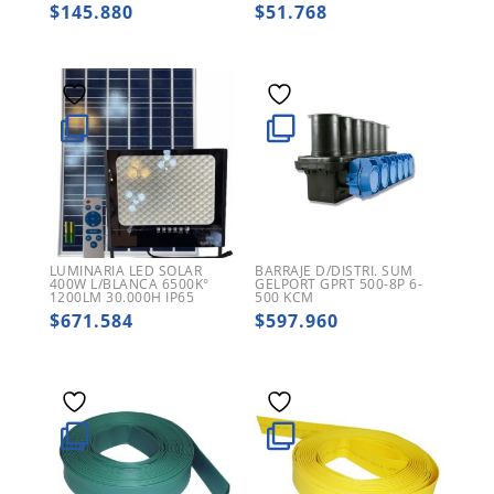
$
145.880
$
51.768
LUMINARIA LED SOLAR
BARRAJE D/DISTRI. SUM
400W L/BLANCA 6500K°
GELPORT GPRT 500-8P 6-
1200LM 30.000H IP65
500 KCM
$
671.584
$
597.960