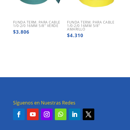
FUNDA TERM. PARA CABLE
FUNDA TERM. PARA CABLE
1/0-2/0 16MM 5/8″ VERDE
1/0-2/0 16MM 5/8″
AMARILLO
$
3.806
$
4.310
Síguenos en Nuestras Redes