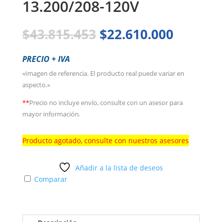
13.200/208-120V
El
El
$
43.815.453
$
22.610.000
precio
precio
original
actual
PRECIO + IVA
era:
es:
«Imagen de referencia. El producto real puede variar en
$43.815.453.
$22.610
aspecto.»
**
Precio no incluye envío, consulte con un asesor para
mayor información.
Producto agotado, consulte con nuestros asesores
Añadir a la lista de deseos
Comparar