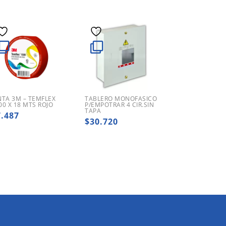
NTA 3M – TEMFLEX
TABLERO MONOFASICO
00 X 18 MTS ROJO
P/EMPOTRAR 4 CIR.SIN
TAPA
7.487
$
30.720