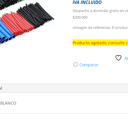
IVA INCLUIDO
Despacho a domicilio gratis en c
$200.000
«Imagen de referencia. El produc
Producto agotado, consulte 
A
Comparar
al
" BLANCO