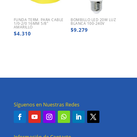
FUNDA TERM. PARA CABLE
BOMBILLO LED 20W LUZ
1/0-2/0 16MM 5/8″
BLANCA 100-240V
AMARILLO
$
9.279
$
4.310
Síguenos en Nuestras Redes