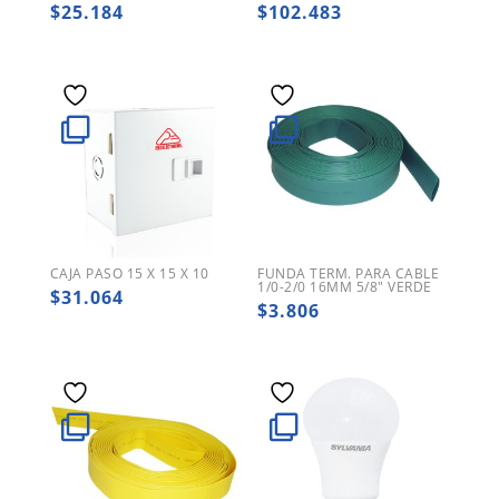
$
25.184
$
102.483
CAJA PASO 15 X 15 X 10
FUNDA TERM. PARA CABLE
1/0-2/0 16MM 5/8″ VERDE
$
31.064
$
3.806