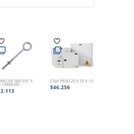
RNO DE OJO 5/8″ X
CAJA PASO 20 X 25 X 10
″ CERRADO
$
46.256
12.113