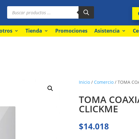
Búsqueda
de
productos
otros
Tienda
Promociones
Asistencia
Ce
Inicio
/
Comercio
/ TOMA COA
TOMA COAXIA
CLICKME
$
14.018