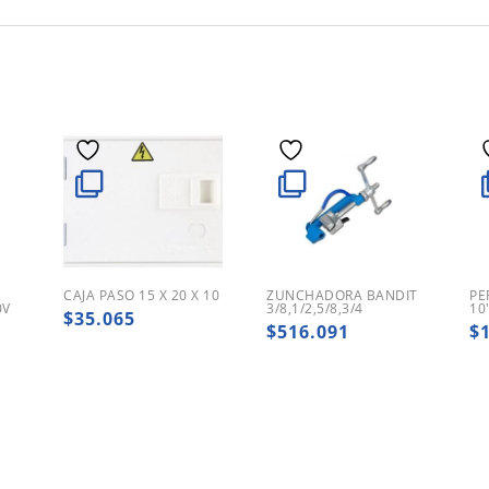
CAJA PASO 15 X 20 X 10
ZUNCHADORA BANDIT
PE
0V
3/8,1/2,5/8,3/4
10
$
35.065
$
516.091
$