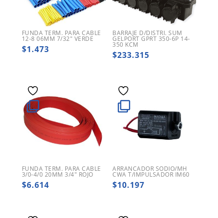
FUNDA TERM. PARA CABLE
BARRAJE D/DISTRI. SUM
12-8 06MM 7/32″ VERDE
GELPORT GPRT 350-6P 14-
350 KCM
$
1.473
$
233.315
FUNDA TERM. PARA CABLE
ARRANCADOR SODIO/MH
3/0-4/0 20MM 3/4″ ROJO
CWA T/IMPULSADOR IM60
$
6.614
$
10.197