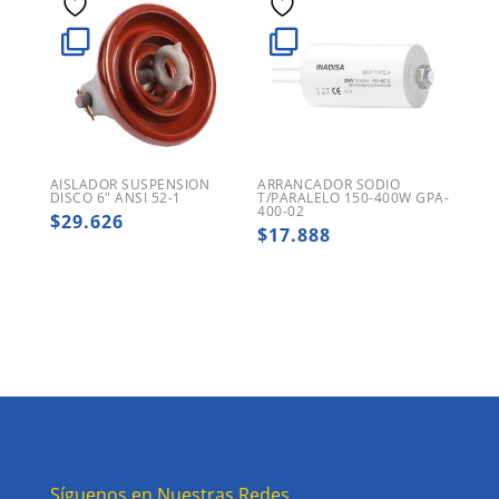
AISLADOR SUSPENSION
ARRANCADOR SODIO
DISCO 6″ ANSI 52-1
T/PARALELO 150-400W GPA-
400-02
$
29.626
$
17.888
Síguenos en Nuestras Redes