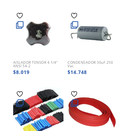
AISLADOR TENSOR 4 1/4″
CONDENSADOR 30uF 250
ANSI 54-2
Vac
$
8.019
$
14.748