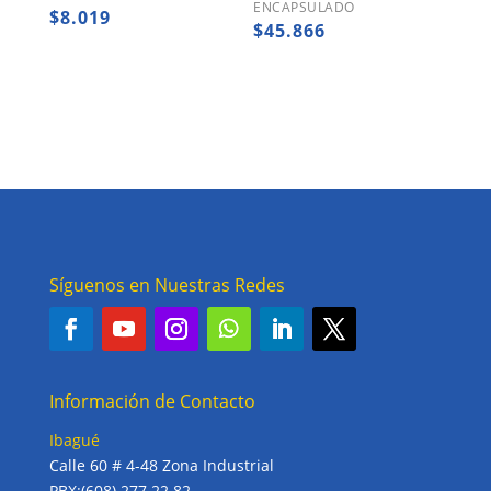
ENCAPSULADO
$
8.019
$
45.866
Síguenos en Nuestras Redes
Información de Contacto
Ibagué
Calle 60 # 4-48 Zona Industrial
PBX:(608) 277 22 82