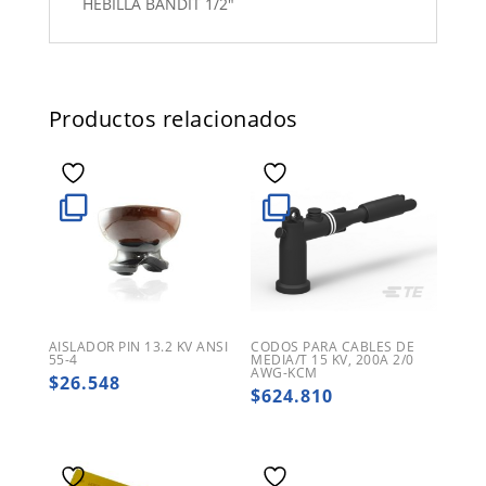
HEBILLA BANDIT 1/2"
Productos relacionados
AISLADOR PIN 13.2 KV ANSI
CODOS PARA CABLES DE
55-4
MEDIA/T 15 KV, 200A 2/0
AWG-KCM
$
26.548
$
624.810