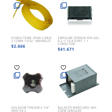
FUNDA TERM. PARA CABLE
EMPALME DERIVACION GEL
2 12MM 15/32″ AMARILLO
6-2 // 14-8 GHFC 1 +
CONECTOR
$
2.666
$
41.671
AISLADOR TENSOR 4 1/4″
BALASTO MERCURIO- MH
ANSI 54-2
250W 208/220V