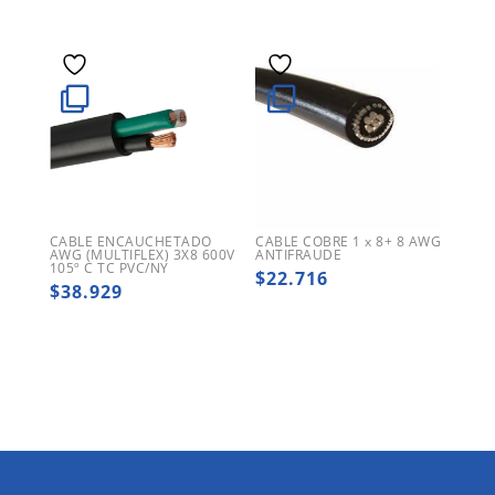
CABLE ENCAUCHETADO
CABLE COBRE 1 x 8+ 8 AWG
AWG (MULTIFLEX) 3X8 600V
ANTIFRAUDE
105º C TC PVC/NY
$
22.716
$
38.929