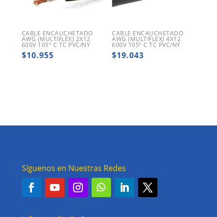
CABLE ENCAUCHETADO
CABLE ENCAUCHETADO
AWG (MULTIFLEX) 2X12
AWG (MULTIFLEX) 4X12
600V 105º C TC PVC/NY
600V 105º C TC PVC/NY
$
10.955
$
19.043
Síguenos en Nuestras Redes