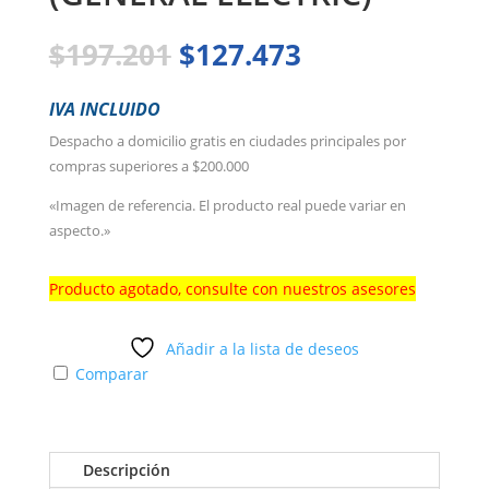
El
El
$
197.201
$
127.473
precio
precio
original
actual
IVA INCLUIDO
era:
es:
Despacho a domicilio gratis en ciudades principales por
$197.201.
$127.473.
compras superiores a $200.000
«Imagen de referencia. El producto real puede variar en
aspecto.»
Producto agotado, consulte con nuestros asesores
Añadir a la lista de deseos
Comparar
Descripción