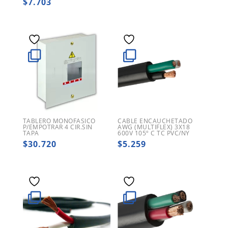
$
7.703
TABLERO MONOFASICO
CABLE ENCAUCHETADO
P/EMPOTRAR 4 CIR.SIN
AWG (MULTIFLEX) 3X18
TAPA
600V 105º C TC PVC/NY
$
30.720
$
5.259