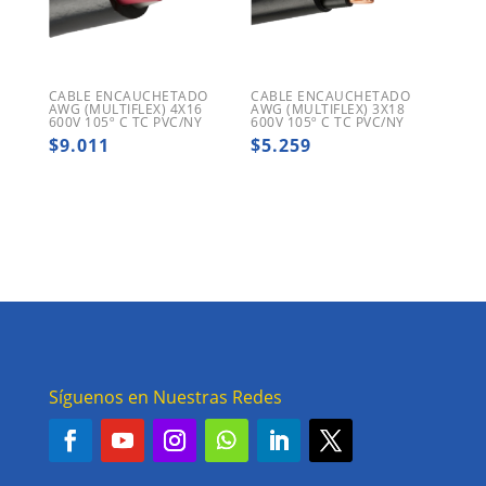
CABLE ENCAUCHETADO
CABLE ENCAUCHETADO
AWG (MULTIFLEX) 4X16
AWG (MULTIFLEX) 3X18
600V 105º C TC PVC/NY
600V 105º C TC PVC/NY
$
9.011
$
5.259
Síguenos en Nuestras Redes