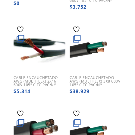
600V 105º C TC PVC/NY
$
0
$
3.752
CABLE ENCAUCHETADO
CABLE ENCAUCHETADO
AWG (MULTIFLEX) 2X16
AWG (MULTIFLEX) 3X8 600V
600V 105º C TC PVC/NY
105º C TC PVC/NY
$
5.314
$
38.929