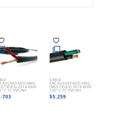
BLE
CABLE
CAUCHETADO AWG
ENCAUCHETADO AWG
ULTIFLEX) 2X14 600V
(MULTIFLEX) 3X18 600V
5º C TC PVC/NY
105º C TC PVC/NY
7.703
$
5.259