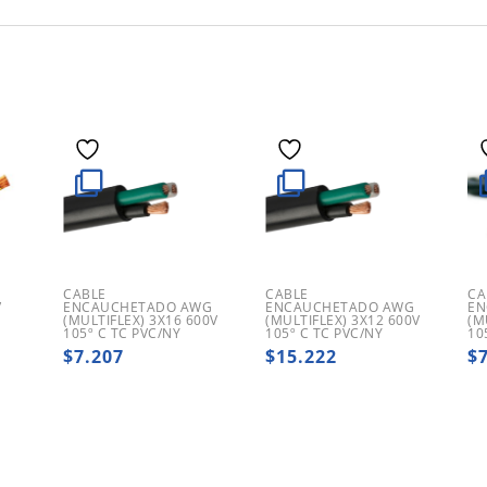
CABLE
CABLE
CA
V
ENCAUCHETADO AWG
ENCAUCHETADO AWG
EN
(MULTIFLEX) 3X16 600V
(MULTIFLEX) 3X12 600V
(M
105º C TC PVC/NY
105º C TC PVC/NY
10
$
7.207
$
15.222
$