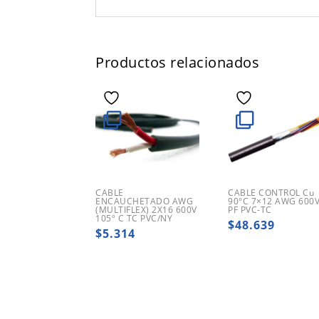
Productos relacionados
CABLE
CABLE CONTROL Cu
ENCAUCHETADO AWG
90°C 7×12 AWG 600
(MULTIFLEX) 2X16 600V
PF PVC-TC
105º C TC PVC/NY
$
48.639
$
5.314