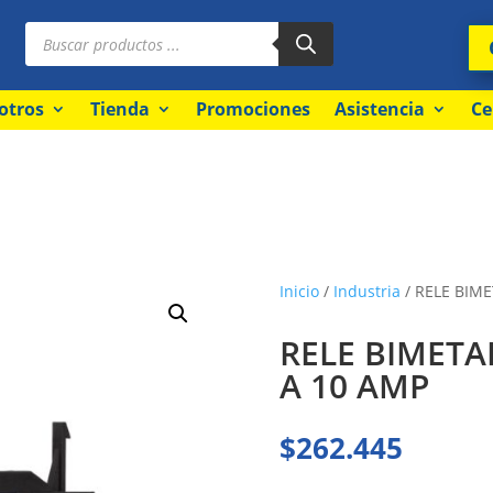
Búsqueda
de
productos
otros
Tienda
Promociones
Asistencia
Ce
Inicio
/
Industria
/ RELE BIME
RELE BIMETAL
A 10 AMP
$
262.445