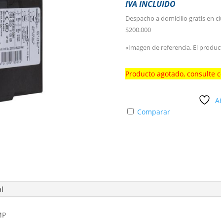
IVA INCLUIDO
Despacho a domicilio gratis en c
$200.000
«Imagen de referencia. El produc
Producto agotado, consulte 
A
Comparar
al
MP