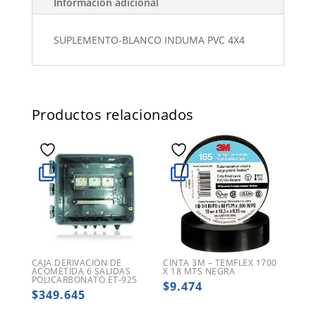
Información adicional
SUPLEMENTO-BLANCO INDUMA PVC 4X4
Productos relacionados
CAJA DERIVACION DE
CINTA 3M – TEMFLEX 1700
ACOMETIDA 6 SALIDAS
X 18 MTS NEGRA
POLICARBONATO ET-925
$
9.474
$
349.645