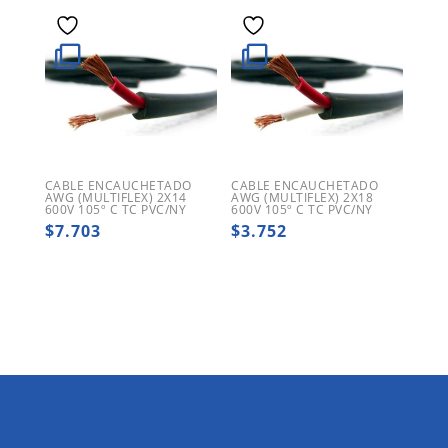
era:
es:
$197.201.
$127.4
CABLE ENCAUCHETADO
CABLE ENCAUCHETADO
AWG (MULTIFLEX) 2X14
AWG (MULTIFLEX) 2X18
600V 105º C TC PVC/NY
600V 105º C TC PVC/NY
$
7.703
$
3.752