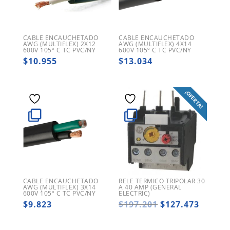
CABLE ENCAUCHETADO
CABLE ENCAUCHETADO
AWG (MULTIFLEX) 2X12
AWG (MULTIFLEX) 4X14
600V 105º C TC PVC/NY
600V 105º C TC PVC/NY
$
10.955
$
13.034
¡OFERTA!
CABLE ENCAUCHETADO
RELE TERMICO TRIPOLAR 30
AWG (MULTIFLEX) 3X14
A 40 AMP (GENERAL
600V 105º C TC PVC/NY
ELECTRIC)
El
El
$
9.823
$
197.201
$
127.473
precio
precio
original
actual