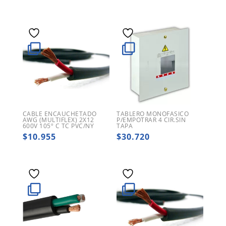
CABLE ENCAUCHETADO
TABLERO MONOFASICO
AWG (MULTIFLEX) 2X12
P/EMPOTRAR 4 CIR.SIN
600V 105º C TC PVC/NY
TAPA
$
10.955
$
30.720