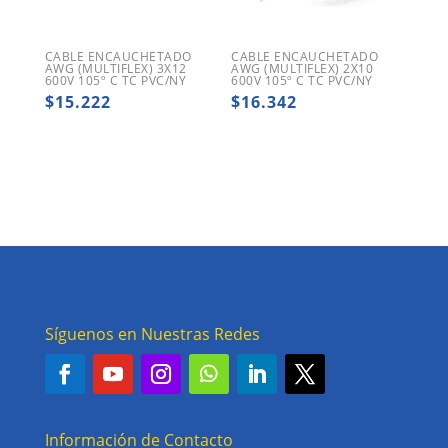
CABLE ENCAUCHETADO
CABLE ENCAUCHETADO
AWG (MULTIFLEX) 3X12
AWG (MULTIFLEX) 2X10
600V 105º C TC PVC/NY
600V 105º C TC PVC/NY
$
15.222
$
16.342
Síguenos en Nuestras Redes
Información de Contacto