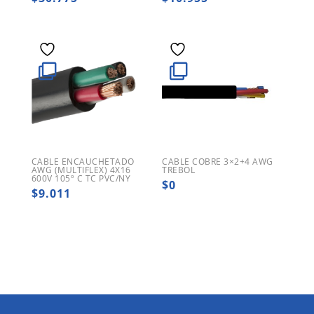
CABLE ENCAUCHETADO
CABLE COBRE 3×2+4 AWG
AWG (MULTIFLEX) 4X16
TREBOL
600V 105º C TC PVC/NY
$
0
$
9.011