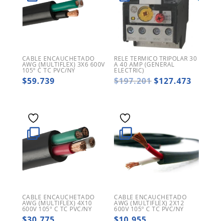
CABLE ENCAUCHETADO
RELE TERMICO TRIPOLAR 30
AWG (MULTIFLEX) 3X6 600V
A 40 AMP (GENERAL
105º C TC PVC/NY
ELECTRIC)
El
El
$
59.739
$
197.201
$
127.473
precio
precio
original
actual
era:
es:
$197.201.
$127.4
CABLE ENCAUCHETADO
CABLE ENCAUCHETADO
AWG (MULTIFLEX) 4X10
AWG (MULTIFLEX) 2X12
600V 105º C TC PVC/NY
600V 105º C TC PVC/NY
$
30.775
$
10.955