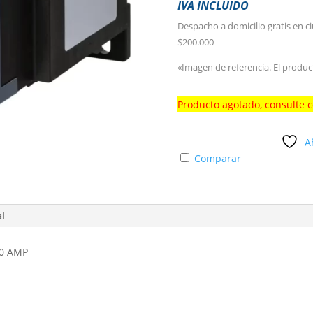
IVA INCLUIDO
Despacho a domicilio gratis en c
$200.000
«Imagen de referencia. El produc
Producto agotado, consulte 
A
Comparar
al
00 AMP