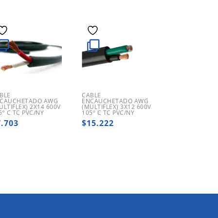
BLE
CABLE
CAUCHETADO AWG
ENCAUCHETADO AWG
ULTIFLEX) 2X14 600V
(MULTIFLEX) 3X12 600V
5º C TC PVC/NY
105º C TC PVC/NY
7.703
$
15.222