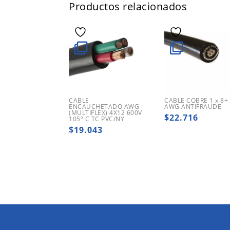
Productos relacionados
CABLE
CABLE COBRE 1 x 8+
ENCAUCHETADO AWG
AWG ANTIFRAUDE
(MULTIFLEX) 4X12 600V
$
22.716
105º C TC PVC/NY
$
19.043