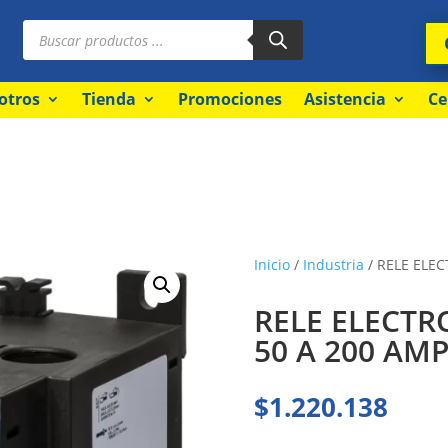
Búsqueda
de
productos
otros
Tienda
Promociones
Asistencia
Ce
Inicio
/
Industria
/ RELE ELEC
RELE ELECTR
50 A 200 AM
$
1.220.138