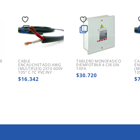
 8
CABLE
TABLERO MONOFASICO
CA
ENCAUCHETADO AWG
P/EMPOTRAR 4 CIR.SIN
EN
(MULTIFLEX) 2X10 600V
TAPA
(M
105º C TC PVC/NY
10
$
30.720
$
16.342
$