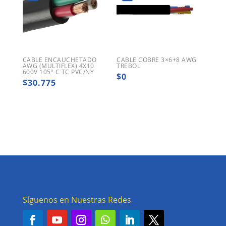
CABLE ENCAUCHETADO
CABLE COBRE 3×6+8 AWG
AWG (MULTIFLEX) 4X10
TREBOL
600V 105º C TC PVC/NY
$
0
$
30.775
Síguenos en Nuestras Redes