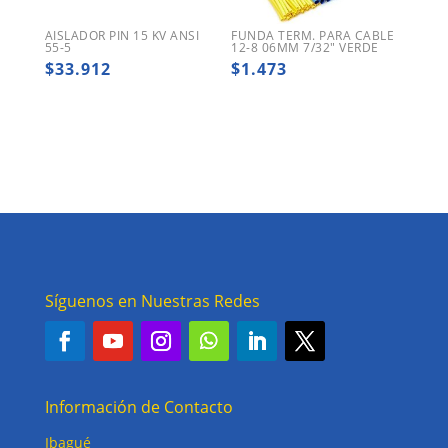
AISLADOR PIN 15 KV ANSI
FUNDA TERM. PARA CABLE
55-5
12-8 06MM 7/32″ VERDE
$
33.912
$
1.473
Síguenos en Nuestras Redes
Información de Contacto
Ibagué