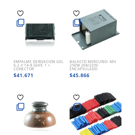
EMPALME DERIVACION GEL
BALASTO MERCURIO- MH
6-2 // 14-8 GHFC 1 +
250W 208/220V
CONECTOR
ENCAPSULADO
$
41.671
$
45.866